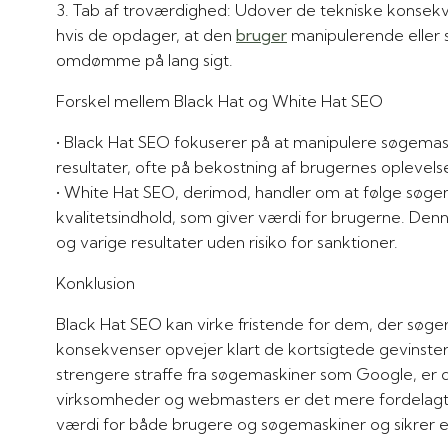
3. Tab af troværdighed: Udover de tekniske konsekvenser kan brugere også miste tilliden til en hjemmeside,
hvis de opdager, at den
bruger
manipulerende eller 
omdømme på lang sigt.
Forskel mellem Black Hat og White Hat SEO
• Black Hat SEO fokuserer på at manipulere søgemaskinerne og bryde deres retningslinjer for at opnå hurtige
resultater, ofte på bekostning af brugernes oplevelse
• White Hat SEO, derimod, handler om at følge søgemaskinernes retningslinjer og fokusere på at skabe
kvalitetsindhold, som giver værdi for brugerne. D
og varige resultater uden risiko for sanktioner.
Konklusion
Black Hat SEO kan virke fristende for dem, der søger 
konsekvenser opvejer klart de kortsigtede gevinster
strengere straffe fra søgemaskiner som Google, er de
virksomheder og webmasters er det mere fordelagtig
værdi for både brugere og søgemaskiner og sikrer en 