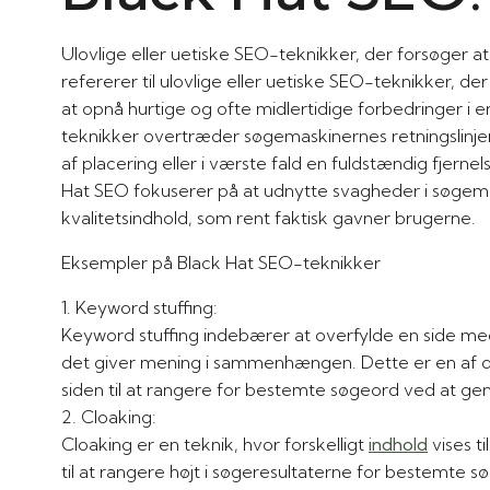
Ulovlige eller uetiske SEO-teknikker, der forsøger 
refererer til ulovlige eller uetiske SEO-teknikker, d
at opnå hurtige og ofte midlertidige forbedringer i 
teknikker overtræder søgemaskinernes retningslinjer 
af placering eller i værste fald en fuldstændig fjerne
Hat SEO fokuserer på at udnytte svagheder i søgema
kvalitetsindhold, som rent faktisk gavner brugerne.
Eksempler på Black Hat SEO-teknikker
1. Keyword stuffing:
Keyword stuffing indebærer at overfylde en side me
det giver mening i sammenhængen. Dette er en af de
siden til at rangere for bestemte søgeord ved at
2. Cloaking:
Cloaking er en teknik, hvor forskelligt
indhold
vises t
til at rangere højt i søgeresultaterne for bestemte s