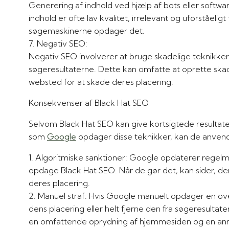
Generering af indhold ved hjælp af bots eller softwa
indhold er ofte lav kvalitet, irrelevant og uforståelig
søgemaskinerne opdager det.
7. Negativ SEO:
Negativ SEO involverer at bruge skadelige teknikker m
søgeresultaterne. Dette kan omfatte at oprette skade
websted for at skade deres placering.
Konsekvenser af Black Hat SEO
Selvom Black Hat SEO kan give kortsigtede resultate
som
Google
opdager disse teknikker, kan de anvende
1. Algoritmiske sanktioner: Google opdaterer regelmæssigt deres algoritmer for at forbedre deres evne til at
opdage Black Hat SEO. Når de gør det, kan sider, der 
deres placering.
2. Manuel straf: Hvis Google manuelt opdager en overtrædelse, kan de straffe en side ved at nedgradere
dens placering eller helt fjerne den fra søgeresulta
en omfattende oprydning af hjemmesiden og en anm