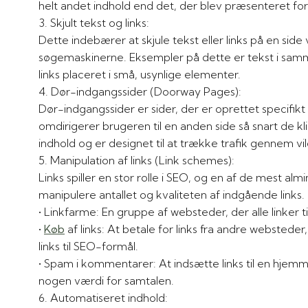
helt andet indhold end det, der blev præsenteret f
3. Skjult tekst og links:
Dette indebærer at skjule tekst eller links på en sid
søgemaskinerne. Eksempler på dette er tekst i samme
links placeret i små, usynlige elementer.
4. Dør-indgangssider (Doorway Pages):
Dør-indgangssider er sider, der er oprettet specifi
omdirigerer brugeren til en anden side så snart de kli
indhold og er designet til at trække trafik gennem vi
5. Manipulation af links (Link schemes):
Links spiller en stor rolle i SEO, og en af de mest al
manipulere antallet og kvaliteten af indgående links
• Linkfarme: En gruppe af websteder, der alle linker ti
•
Køb
af links: At betale for links fra andre webstede
links til SEO-formål.
• Spam i kommentarer: At indsætte links til en hjemmeside i kommentarerne på andre websteder, typisk uden
nogen værdi for samtalen.
6. Automatiseret indhold: