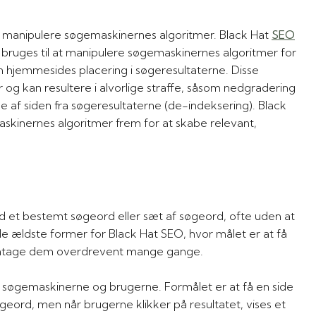
at manipulere søgemaskinernes algoritmer. Black Hat
SEO
er bruges til at manipulere søgemaskinernes algoritmer for
en hjemmesides placering i søgeresultaterne. Disse
og kan resultere i alvorlige straffe, såsom nedgradering
lse af siden fra søgeresultaterne (de-indeksering). Black
skinernes algoritmer frem for at skabe relevant,
d et bestemt søgeord eller sæt af søgeord, ofte uden at
 ældste former for Black Hat SEO, hvor målet er at få
 gentage dem overdrevent mange gange.
il søgemaskinerne og brugerne. Formålet er at få en side
øgeord, men når brugerne klikker på resultatet, vises et