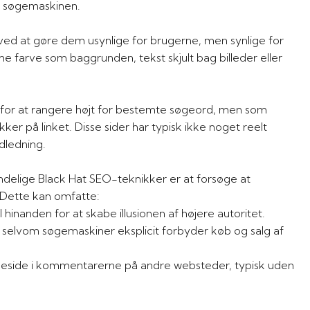
or søgemaskinen.
e ved at gøre dem usynlige for brugerne, men synlige for
 farve som baggrunden, tekst skjult bag billeder eller
kt for at rangere højt for bestemte søgeord, men som
kker på linket. Disse sider har typisk ikke noget reelt
ldledning.
mindelige Black Hat SEO-teknikker er at forsøge at
. Dette kan omfatte:
l hinanden for at skabe illusionen af højere autoritet.
r, selvom søgemaskiner eksplicit forbyder køb og salg af